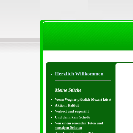
Herzlich Willkommen
Meine Stücke
Wenn Wagner plötzlich Mozart küsst
Aktion: Kaltfuß
Verhext und zugenäht
Und dann kam Scholle
Von einem reisenden Toten und
sonstigen Schoten