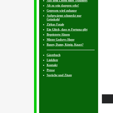
Aus dem Leben eines Träumers
Alt zu sein dagegen sehr!
Gegessen wird zuhause
Aufgewärmt schmeckt nur
Grünkohl
Zirkus Fatale
Ein Glück, dass es Fortuna gibt
Begeisterte Ahnen
Mister Godseys Hupe
Bauer, Dame, König, Knast?
Gästebuch
Linkliste
Kontakt
Presse
Sprüche und Zitate