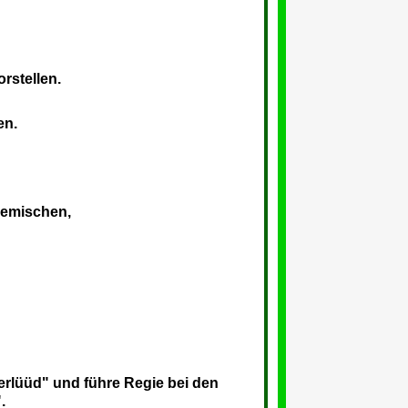
orstellen.
en.
Bremischen,
erlüüd" und führe Regie bei den
".