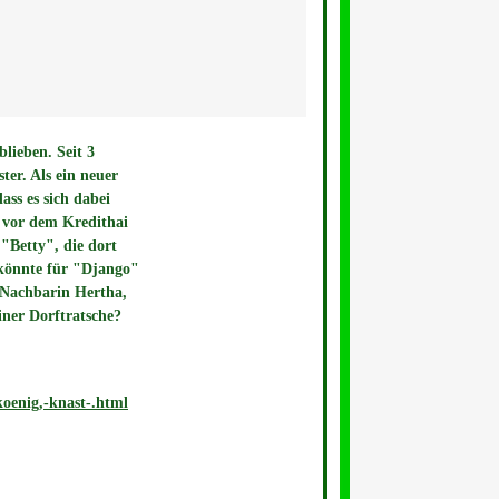
lieben. Seit 3
ter. Als ein neuer
ass es sich dabei
 vor dem Kredithai
"Betty", die dort
s könnte für "Django"
e Nachbarin Hertha,
iner Dorftratsche?
oenig,-knast-.html