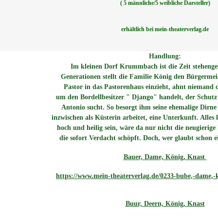
( 5 männliche/5 weibliche Darsteller)
erhältli
c
h bei mein-theaterverlag.de
Handlung:
Im kleinen Dorf Krummbach ist die Zeit stehengeb
Generationen stellt die Familie König den Bürgermeis
Pastor in das Pastorenhaus einzieht, ahnt niemand d
um den Bordellbesitzer " Django" handelt, der Schutz
Antonio sucht. So besorgt ihm seine ehemalige Dirne 
inzwischen als Küsterin arbeitet, eine Unterkunft. Alle
hoch und heilig sein, wäre da nur nicht die neugierig
die sofort Verdacht schöpft. Doch, wer glaubt schon e
Bauer, Dame, König, Knast
https://www.mein-theaterverlag.de/0233-bube,-dame,-k
Buur, Deern, König, Knast