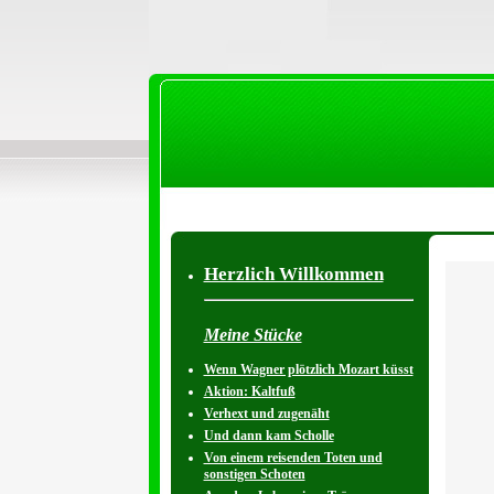
Herzlich Willkommen
Meine Stücke
Wenn Wagner plötzlich Mozart küsst
Aktion: Kaltfuß
Verhext und zugenäht
Und dann kam Scholle
Von einem reisenden Toten und
sonstigen Schoten