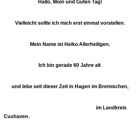
Hallo, Moin und Guten Tag!
Begeisterte Ahnen
Vielleicht sollte ich mich e
rst einmal vorstellen.
Mister Godseys Hupe
Bauer, Dame, König, Knast?
Mein Name ist Heiko Allerheiligen.
Gästebuch
Ich bin gerade 60 Jahre alt
Linkliste (3)
und lebe seit dieser Zeit in Hagen im Bremischen,
Kontakt
im Landkreis
Presse
Cuxhaven.
Sprüche und Zitate