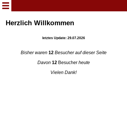
Herzlich Willkommen
Herzlich Willkommen
Meine Stücke
letztes Update: 29.07.2026
Bisher waren
12
Besucher auf dieser Seite
Wenn Wagner plötzlich
Mozart küsst
Davon
12
Besucher
heute
Vielen Dank!
Aktion: Kaltfuß
Verhext und zugenäht
Und dann kam Scholle
Von einem reisenden Toten