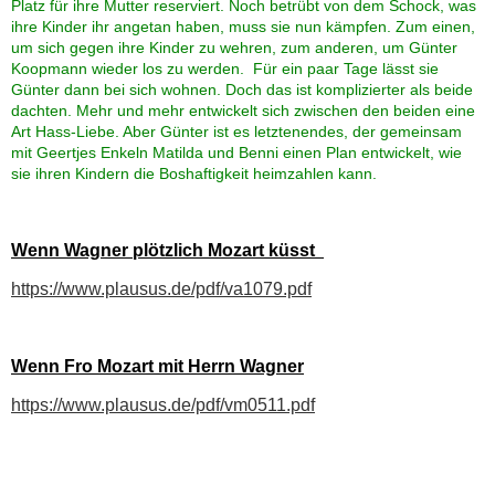
Platz für ihre Mutter reserviert. Noch betrübt von dem Schock, was
Begeisterte Ahnen
ihre Kinder ihr angetan haben, muss sie nun kämpfen. Zum einen,
um sich gegen ihre Kinder zu wehren, zum anderen, um Günter
Koopmann wieder los zu werden. Für ein paar Tage lässt sie
Mister Godseys Hupe
Günter dann bei sich wohnen. Doch das ist komplizierter als beide
dachten. Mehr und mehr entwickelt sich zwischen den beiden eine
Art Hass-Liebe. Aber Günter ist es letztenendes, der gemeinsam
Bauer, Dame, König, Knast?
mit Geertjes Enkeln Matilda und Benni einen Plan entwickelt, wie
sie ihren Kindern die Boshaftigkeit heimzahlen kann.
Gästebuch
Wenn Wagner plötzlich Mozart küsst
Linkliste (3)
https://www.plausus.de/pdf/va1079.pdf
Kontakt
Wenn Fro Mozart mit Herrn Wagner
https://www.plausus.de/pdf/vm0511.pdf
Presse
Sprüche und Zitate