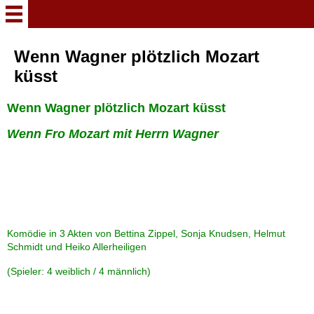
Herzlich Willkommen
Wenn Wagner plötzlich Mozart
küsst
Meine Stücke
Wenn Wagner plötzlich Mozart küsst
Wenn Wagner plötzlich
Wenn Fro Mozart mit Herrn Wagner
Mozart küsst
Aktion: Kaltfuß
Verhext und zugenäht
Komödie in 3 Akten von Bettina Zippel, Sonja Knudsen, Helmut
Schmidt und Heiko Allerheiligen
Und dann kam Scholle
(Spieler: 4 weiblich / 4 männlich)
Von einem reisenden Toten