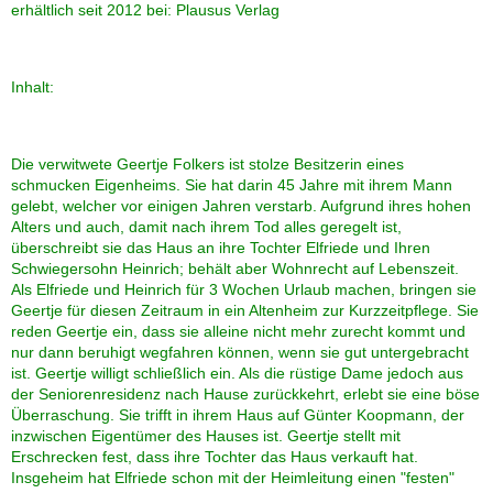
und sonstigen Schoten
erhältlich seit 2012 bei: Plausus Verlag
Aus dem Leben eines
Inhalt:
Träumers
Alt zu sein dagegen sehr!
Die verwitwete Geertje Folkers ist stolze Besitzerin eines
schmucken Eigenheims. Sie hat darin 45 Jahre mit ihrem Mann
gelebt, welcher vor einigen Jahren verstarb. Aufgrund ihres hohen
Gegessen wird zuhause
Alters und auch, damit nach ihrem Tod alles geregelt ist,
überschreibt sie das Haus an ihre Tochter Elfriede und Ihren
Schwiegersohn Heinrich; behält aber Wohnrecht auf Lebenszeit.
Aufgewärmt schmeckt nur
Als Elfriede und Heinrich für 3 Wochen Urlaub machen, bringen sie
Grünkohl
Geertje für diesen Zeitraum in ein Altenheim zur Kurzzeitpflege. Sie
reden Geertje ein, dass sie alleine nicht mehr zurecht kommt und
nur dann beruhigt wegfahren können, wenn sie gut untergebracht
Zirkus Fatale
ist. Geertje willigt schließlich ein. Als die rüstige Dame jedoch aus
der Seniorenresidenz nach Hause zurückkehrt, erlebt sie eine böse
Überraschung. Sie trifft in ihrem Haus auf Günter Koopmann, der
Ein Glück, dass es Fortuna
inzwischen Eigentümer des Hauses ist. Geertje stellt mit
gibt
Erschrecken fest, dass ihre Tochter das Haus verkauft hat.
Insgeheim hat Elfriede schon mit der Heimleitung einen "festen"