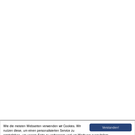
Begeisterte Ahnen
Mister Godseys Hupe
Bauer, Dame, König, Knast?
Gästebuch
Linkliste (3)
Kontakt
Presse
Wie die meisten Webseiten verwenden wir Cookies. Wir
Verstanden!
Sprüche und Zitate
nutzen diese, um einen personalisierten Service zu
ermöglichen, um unsere Seite zu verbessern und um Werbung auszuliefern.