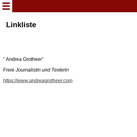
Herzlich Willkommen
Linkliste
Meine Stücke
Wenn Wagner plötzlich
" Andrea Grotheer"
Mozart küsst
Freie Journalistin und Texterin
Aktion: Kaltfuß
https://www.andreagrotheer.com
Verhext und zugenäht
Und dann kam Scholle
Von einem reisenden Toten