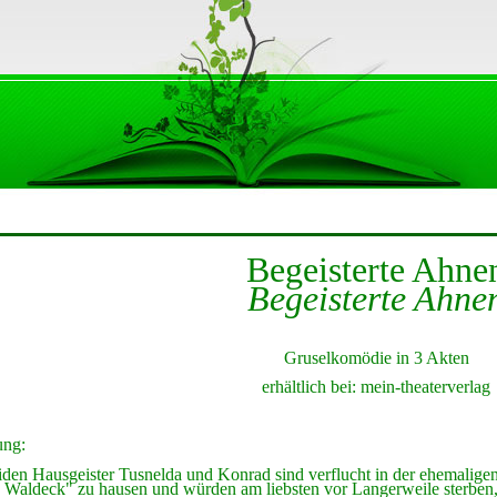
Begeisterte Ahne
Begeisterte Ahne
Gruselkomödie in 3 Akten
erhältli
c
h bei: mein-theaterverlag
ung:
iden Hausgeister Tusnelda und Konrad sind verflucht in der ehemalig
s Waldeck" zu hausen und würden am liebsten vor Langerweile sterben, 