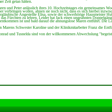
er Zeit getan hätten.
ren und Peter anlässlich ihres 10. Hochzeitstages ein gemeinsames Wo
r verbringen wollen, ahnen sie noch nicht, dass es sich hierbei inzwi
ergläubische Angestellte Elisa, sowie der schwerhörige Hausmeister Hub
 das Fürchten zu lehren. Leider hat Jack einen ungeahnten Doppelgänge
 entkommen ist und bald darauf die ahnungslose Maren entführt. Die Lag
 Marens Schwester Karoline und der Klinikmitarbeiter Franz die Entfü
nrad und Tusnelda sind von der willkommenen Abwechslung "begeiste