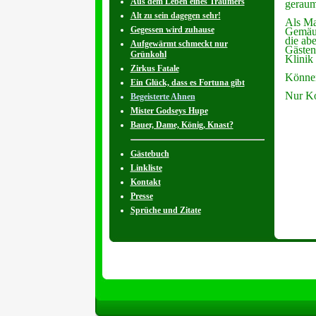
Aus dem Leben eines Träumers
geraum
Alt zu sein dagegen sehr!
Als Ma
Gegessen wird zuhause
Gemäue
die ab
Aufgewärmt schmeckt nur
Gästen
Grünkohl
Klinik
Zirkus Fatale
Können
Ein Glück, dass es Fortuna gibt
Nur Ko
Begeisterte Ahnen
Mister Godseys Hupe
Bauer, Dame, König, Knast?
Gästebuch
Linkliste
Kontakt
Presse
Sprüche und Zitate