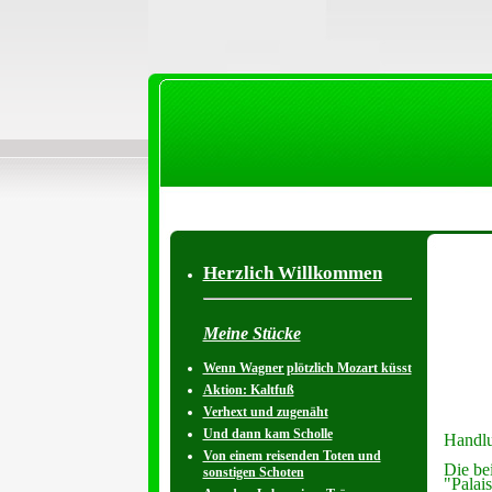
Herzlich Willkommen
Meine Stücke
Wenn Wagner plötzlich Mozart küsst
Aktion: Kaltfuß
Verhext und zugenäht
Und dann kam Scholle
Handl
Von einem reisenden Toten und
Die be
sonstigen Schoten
"Palai