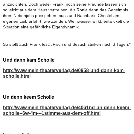
anzudichten. Doch weder Frank, noch seine Freunde lassen sich
Begeisterte Ahnen
so leicht aus dem Haus vertreiben. Als Ronja dann das Geheimnis
ihres Nebenjobs preisgeben muss und Nachbarin Christel am
eigenen Leib erfährt, wie Zanders Weihwasser wirkt, entwickelt die
Mister Godseys Hupe
Situation eine gefährliche Eigendynamik.
Bauer, Dame, König, Knast?
So stellt auch Frank fest: „Fisch und Besuch stinken nach 3 Tagen.“
Gästebuch
Und dann kam Scholle
http://www.mein-theaterverlag.de/0958-und-dann-kam-
Linkliste (3)
scholle.html
Kontakt
Un denn keem Scholle
http://www.mein-theaterverlag.de/4061nd-un-denn-keem-
Presse
scholle--6w-4m---1stimme-aus-dem-off.html
Sprüche und Zitate