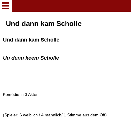
Herzlich Willkommen
Und dann kam Scholle
Meine Stücke
Und dann kam Scholle
Wenn Wagner plötzlich
Un denn keem Scholle
Mozart küsst
Aktion: Kaltfuß
Verhext und zugenäht
Komödie in 3 Akten
Und dann kam Scholle
(Spieler: 6 weiblich / 4 männlich/ 1 Stimme aus dem Off)
Von einem reisenden Toten