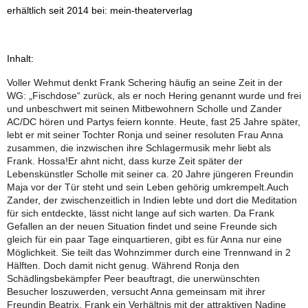
und sonstigen Schoten
erhältlich seit 2014 bei: mein-theaterverlag
Aus dem Leben eines
Träumers
Inhalt:
Voller Wehmut denkt Frank Schering häufig an seine Zeit in der
WG: „Fischdose“ zurück,
als er noch Hering genannt wurde und frei
Alt zu sein dagegen sehr!
und unbeschwert mit seinen Mitbewohnern Scholle und Zander
AC/DC hören und Partys feiern konnte. Heute, fast 25 Jahre später,
lebt er mit seiner Tochter Ronja und seiner resoluten Frau Anna
Gegessen wird zuhause
zusammen, die inzwischen ihre Schlagermusik mehr liebt als
Frank. Hossa!
Er ahnt nicht, dass kurze Zeit später der
Lebenskünstler Scholle mit seiner ca. 20 Jahre jüngeren Freundin
Aufgewärmt schmeckt nur
Maja vor der Tür steht und sein Leben gehörig umkrempelt.
Auch
Grünkohl
Zander, der zwischenzeitlich in Indien lebte und dort die Meditation
für sich entdeckte, lässt nicht lange auf sich warten. Da Frank
Gefallen an der neuen Situation findet und seine Freunde sich
Zirkus Fatale
gleich für ein paar Tage einquartieren, gibt es für Anna nur eine
Möglichkeit. Sie teilt das Wohnzimmer durch eine Trennwand in 2
Hälften. Doch damit nicht genug. Während Ronja den
Ein Glück, dass es Fortuna
Schädlingsbekämpfer Peer beauftragt, die unerwünschten
gibt
Besucher loszuwerden, versucht Anna gemeinsam mit ihrer
Freundin Beatrix, Frank ein Verhältnis mit der attraktiven Nadine